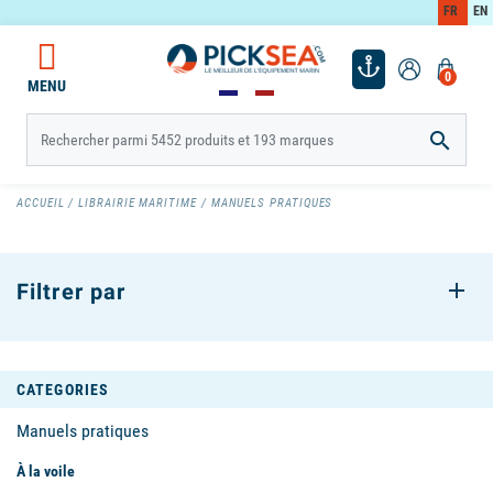
FR
EN
0
MENU

ACCUEIL
LIBRAIRIE MARITIME
MANUELS PRATIQUES
Filtrer par
CATEGORIES
Manuels pratiques
À la voile