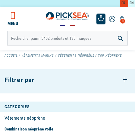
FR
EN
0
MENU

ACCUEIL
VÊTEMENTS MARINS
VÊTEMENTS NÉOPRÈNE
TOP NÉOPRÈNE
Filtrer par
CATEGORIES
Vêtements néoprène
Combinaison néoprène voile