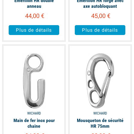
Emerillon HR double
Emerillon HR forgé avec
anneau
axe autobloquant
44,00 €
45,00 €
Plus de détails
Plus de détails
available
available
WICHARD
WICHARD
Main de fer inox pour
Mousqueton de sécurité
chaine
HR 75mm