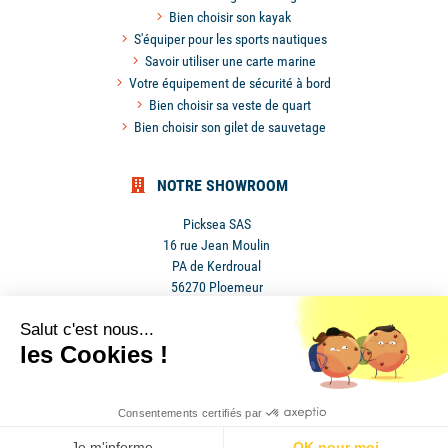
Bien choisir son kayak
S'équiper pour les sports nautiques
Savoir utiliser une carte marine
Votre équipement de sécurité à bord
Bien choisir sa veste de quart
Bien choisir son gilet de sauvetage
NOTRE SHOWROOM
Picksea SAS
16 rue Jean Moulin
PA de Kerdroual
56270 Ploemeur
France
Salut c'est nous...
les Cookies !
Mentions légales
•
Conditions
Consentements certifiés par
•
générales de ventes
•
Cookies
Je m'informe
OK pour moi