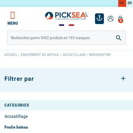
FR
EN
0
MENU

ACCUEIL
EQUIPEMENT DU BATEAU
ACCASTILLAGE
MOUSQUETON
Filtrer par
CATEGORIES
Accastillage
Poulie bateau