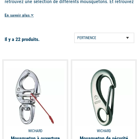
retrouvez une sélection de différents mousquetons. Et retrouvez
bien plus d'équipements pour le bateau et le nautisme sur la
En savoir plus
boutique Picksea. Parcourez tous nos univers de produits :
vêtements de mer, accessoires marins, sacs étanches et bien
sur ... l'accastillage !
Il y a 22 produits.
available
available
WICHARD
WICHARD
Mousqueton à ouverture
Mousqueton de sécurité