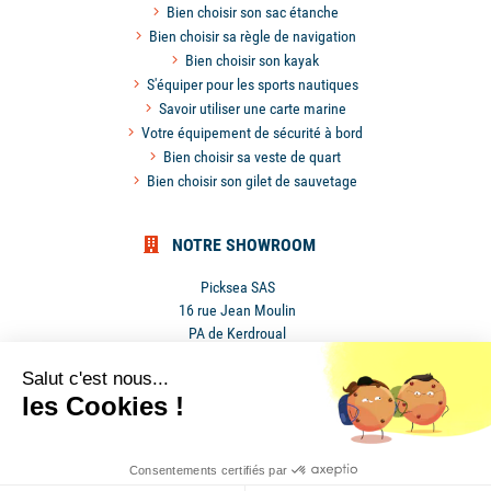
Bien choisir son sac étanche
Bien choisir sa règle de navigation
Bien choisir son kayak
S'équiper pour les sports nautiques
Savoir utiliser une carte marine
Votre équipement de sécurité à bord
Bien choisir sa veste de quart
Bien choisir son gilet de sauvetage
NOTRE SHOWROOM
Picksea SAS
16 rue Jean Moulin
PA de Kerdroual
56270 Ploemeur
Salut c'est nous...
France
les Cookies !
Mentions légales
•
Conditions générales de ventes
•
Cookies
Consentements certifiés par