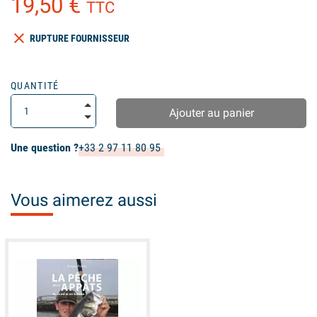
19,50 €
TTC
clear
RUPTURE FOURNISSEUR
QUANTITÉ
Ajouter au panier
Une question ?
+33 2 97 11 80 95
Vous aimerez aussi
available