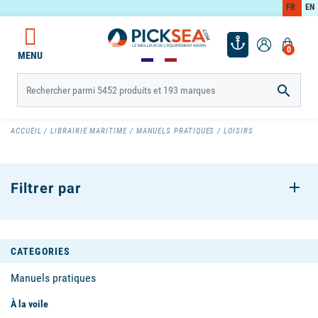
FR
EN
0
MENU

ACCUEIL
LIBRAIRIE MARITIME
MANUELS PRATIQUES
LOISIRS
Filtrer par
CATEGORIES
Manuels pratiques
À la voile