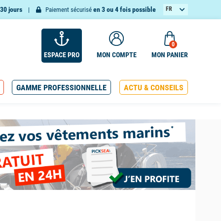
30 jours
en 3 ou 4 fois possible
FR
Paiement sécurisé
EN
0
ESPACE PRO
MON COMPTE
MON PANIER
GAMME PROFESSIONNELLE
ACTU & CONSEILS