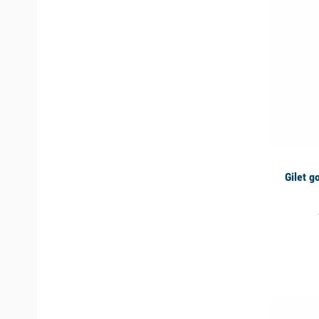
Gilet g
available