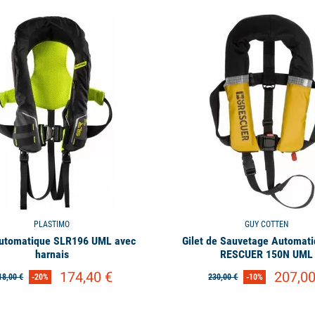
available
PLASTIMO
GUY COTTEN
Automatique SLR196 UML avec
Gilet de Sauvetage Automat
harnais
RESCUER 150N UML
174,40 €
207,00
18,00 €
-20%
230,00 €
-10%