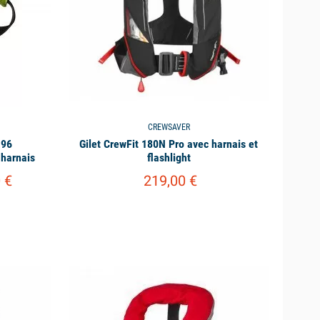
CREWSAVER
196
Gilet CrewFit 180N Pro avec harnais et
harnais
flashlight
 €
219,00 €
available