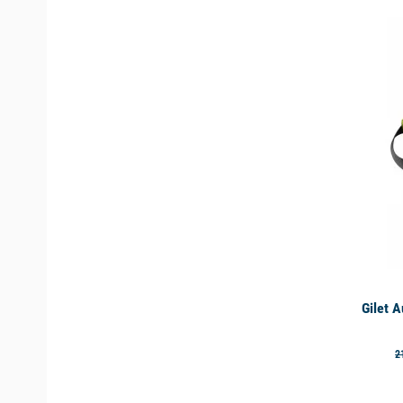
available
Gilet 
2