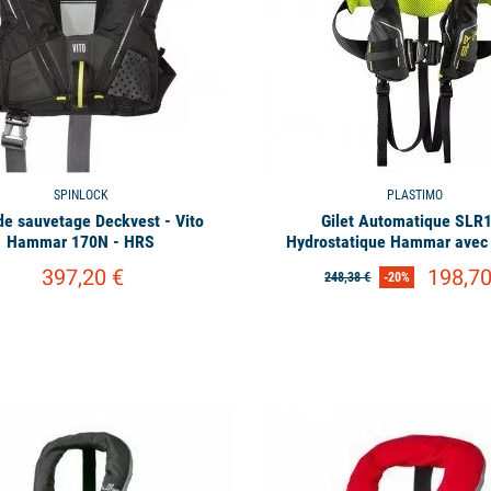
SPINLOCK
PLASTIMO
 de sauvetage Deckvest - Vito
Gilet Automatique SLR
Hammar 170N - HRS
Hydrostatique Hammar avec 
397,20 €
198,70
248,38 €
-20%
available