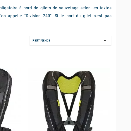
obligatoire à bord de
gilets de sauvetage
selon les textes
'on appelle "Division 240". Si le port du gilet n'est pas
 sauveteurs le recommande fortement. Aujourd'hui, le fort
orter en permanence à bord tout en conservant un confort
et de sauvetage !! Selon votre type de pratique et votre
r en sécurité. C'est pourquoi, Picksea a sélectionné une
our les enfants
.
available
tique gonflable
s :
un gilet qui se gonfle dès la chute du porteur à l'eau. Le
nt au contact de l'eau libérant ainsi le percuteur de la
n totale et ne déclenchera pas de gonflage intempestif lors
iel (à condition de ne pas faire pénétrer l'eau dans le
llé. C'est le type de gilet de sauvetage gonflable le plus