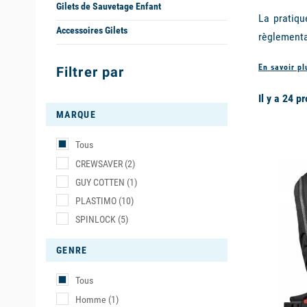
Gilets de Sauvetage Enfant
La pratiqu
Accessoires Gilets
règlement
obligatoir
En savoir p
Filtrer par
développem
et une lib
Il y a 24 p
morpholog
MARQUE
large gamm
Tous
available
CREWSAVER
(2)
Les diffé
GUY COTTEN
(1)
Selon le ty
PLASTIMO
(10)
SPINLOCK
(5)
Le
gilet d
déclencheu
GENRE
cartouche 
de vos man
Tous
mécanisme)
Homme
(1)