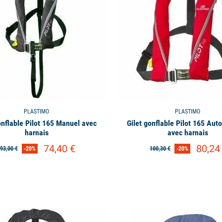
PLASTIMO
PLASTIMO
onflable Pilot 165 Manuel avec
Gilet gonflable Pilot 165 Au
harnais
avec harnais
74,40 €
80,24
93,00 €
-20%
100,30 €
-20%
available