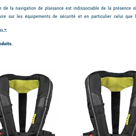
e de la navigation de plaisance est indissociable de la présence 
aire sur les
équipements de sécurité
et en particulier celui que l
e, tous les professionnels du nautisme qu'ils soient formateurs ou
lus
ent des gilets de sauvetage automatiques gonflables permet de le p
erté de mouvement : parfois même, on oublie que l'on porte un gil
roduits.
ie,
bien choisir son gilet de sauvetage
est primordial pour navigue
e de modèles pour les adultes mais également des
modèles conçus p
available
rents types de déclenchement des gilets de sauvetage automa
pe de déclenchement du gilet, on distingue différents gilets gonflable
e sauvetage gonflable automatique
dit à pastille de cellulose, est 
r à pastille de cellulose contenu dans le gilet fond instantanéme
pour un gonflage immédiat. La pastille n'est sensible qu'à l'immersio
œuvres sous les embruns ou la pluie ou lors du rinçage du matér
. Un stockage au sec, notamment l'hiver est cependant vivement consei