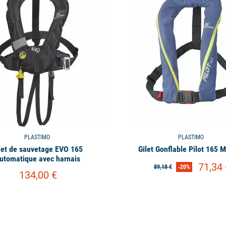
PLASTIMO
PLASTIMO
let de sauvetage EVO 165
Gilet Gonflable Pilot 165 
utomatique avec harnais
71,34 
89,18 €
-20%
134,00 €