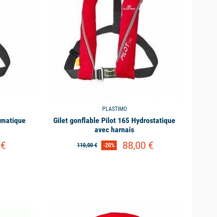
PLASTIMO
tomatique
Gilet gonflable Pilot 165 Hydrostatique
avec harnais
 €
88,00 €
110,00 €
-20%
available