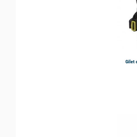
Gilet
available