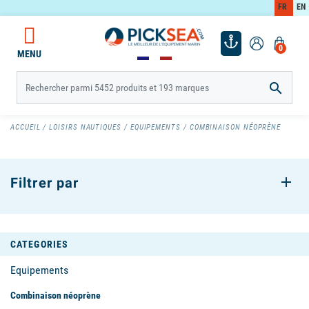
FR
EN
0
MENU

ACCUEIL
LOISIRS NAUTIQUES
EQUIPEMENTS
COMBINAISON NÉOPRÈNE
Filtrer par
CATEGORIES
Equipements
Combinaison néoprène