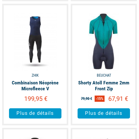
available
available
ZHIK
BEUCHAT
Combinaison Néoprène
Shorty Atoll Femme 2mm
Microfleece V
Front Zip
199,95 €
67,91 €
79,90 €
-15%
Plus de détails
Plus de détails
available
available