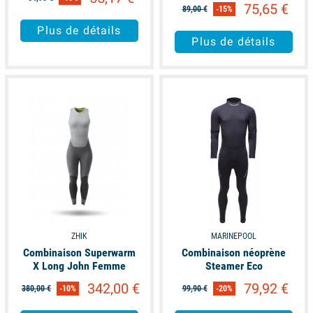
75,65 €
89,00 €
-15%
Plus de détails
Plus de détails
available
available
ZHIK
MARINEPOOL
Combinaison Superwarm
Combinaison néoprène
X Long John Femme
Steamer Eco
342,00 €
79,92 €
380,00 €
-10%
99,90 €
-20%