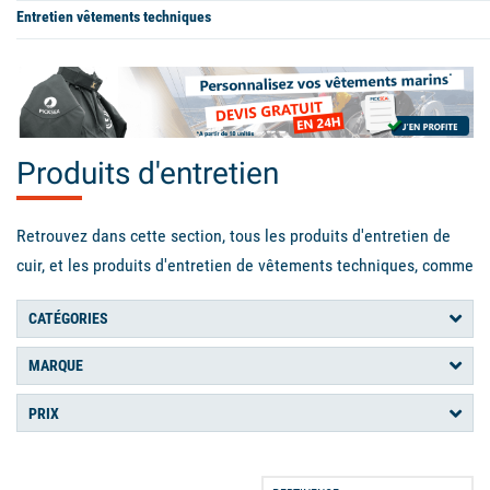
Entretien vêtements techniques
Produits d'entretien
Retrouvez dans cette section, tous les produits d'entretien de
cuir, et les produits d'entretien de vêtements techniques, comme
des imperméabilisants, des lessives, des sprays de protection,
CATÉGORIES
et bien d'autres encore.
MARQUE
PRIX