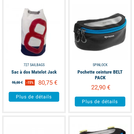
available
available
727 SAILBAGS
SPINLOCK
Sac à dos Matelot Jack
Pochette ceinture BELT
PACK
80,75 €
95,00 €
-15%
22,90 €
Plus de détails
Plus de détails
available
available