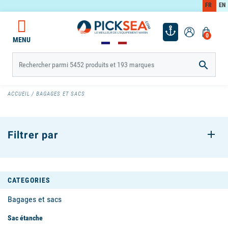
FR
EN
0
MENU

ACCUEIL
BAGAGES ET SACS
Filtrer par
CATEGORIES
Bagages et sacs
Sac étanche