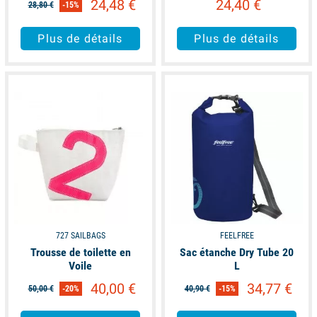
24,48 €
24,40 €
28,80 €
-15%
Plus de détails
Plus de détails
available
available
727 SAILBAGS
FEELFREE
Trousse de toilette en
Sac étanche Dry Tube 20
Voile
L
40,00 €
34,77 €
50,00 €
-20%
40,90 €
-15%