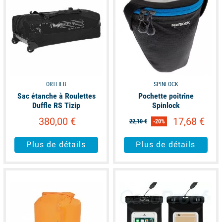
ORTLIEB
SPINLOCK
Sac étanche à Roulettes
Pochette poitrine
Duffle RS Tizip
Spinlock
380,00 €
17,68 €
22,10 €
-20%
Plus de détails
Plus de détails
available
unavailable