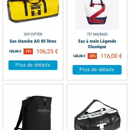
nouveauté
dans la gamme de produits de toile recyclée,
découvrez les housses pour ordinateurs.
GUY COTTEN
727 SAILBAGS
Sac étanche AO 80 litres
Sac à main Légende
Classique
106,25 €
125,00 €
-15%
116,00 €
145,00 €
-20%
Plus de détails
Plus de détails
available
available