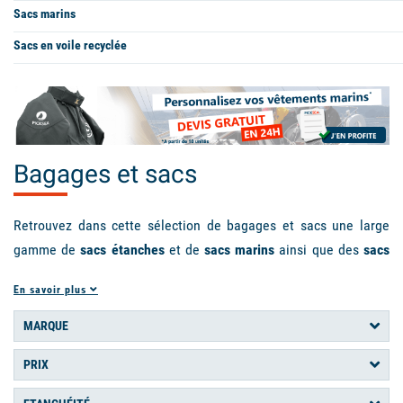
Sacs marins
Sacs en voile recyclée
Bagages et sacs
Retrouvez dans cette sélection de bagages et sacs une large
gamme de
sacs étanches
et de
sacs marins
ainsi que des
sacs
en toile de voile recyclée
pour le bateau et la pratique des
En savoir plus
loisirs outdoor. Ces sacs robustes fonctionnels et bien souvent
étanches prennent en compte les besoins pratiques des
MARQUE
navigateurs et les attentes particulières des marins et des
PRIX
voyageurs intensifs. Que ce soit pour une balade ou une sortie
en mer, ou pour la pratique des
sports nautiques
,
imperméables