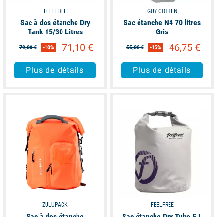
FEELFREE
GUY COTTEN
Sac à dos étanche Dry
Sac étanche N4 70 litres
Tank 15/30 Litres
Gris
71,10 €
46,75 €
79,00 €
-10%
55,00 €
-15%
Plus de détails
Plus de détails
available
available
ZULUPACK
FEELFREE
Sac à dos étanche
Sac étanche Dry Tube 5 L