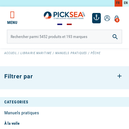
FR
EN
0
MENU

ACCUEIL
LIBRAIRIE MARITIME
MANUELS PRATIQUES
PÊCHE
Filtrer par
CATEGORIES
Manuels pratiques
À la voile