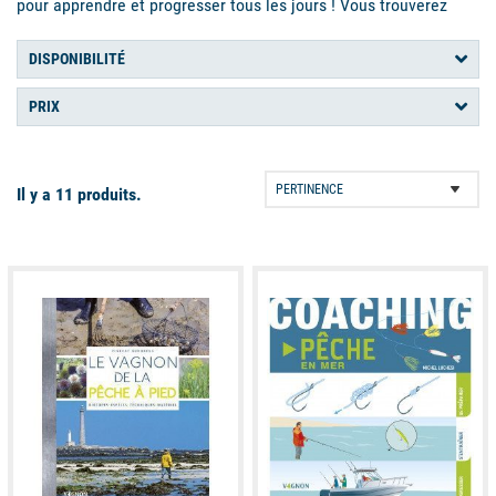
pour apprendre et progresser tous les jours ! Vous trouverez
plusieurs ouvrages sur la pêche à pieds mais aussi la chasse
DISPONIBILITÉ
sous-marine, la pêche en mer, la pêche aux leurres et aux
appâts, la pêche au bar, en douce… Il y en a pour tous les goûts !
PRIX
Il y a 11 produits.
available
available