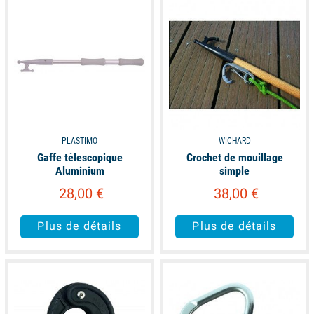
les prises de coffres et éventuellement les accostages.
PLASTIMO
WICHARD
Gaffe télescopique
Crochet de mouillage
Aluminium
simple
28,00 €
38,00 €
Plus de détails
Plus de détails
available
available