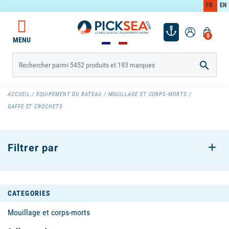
FR
EN
0
MENU

ACCUEIL
EQUIPEMENT DU BATEAU
MOUILLAGE ET CORPS-MORTS
GAFFE ET CROCHETS
Filtrer par
CATEGORIES
Mouillage et corps-morts