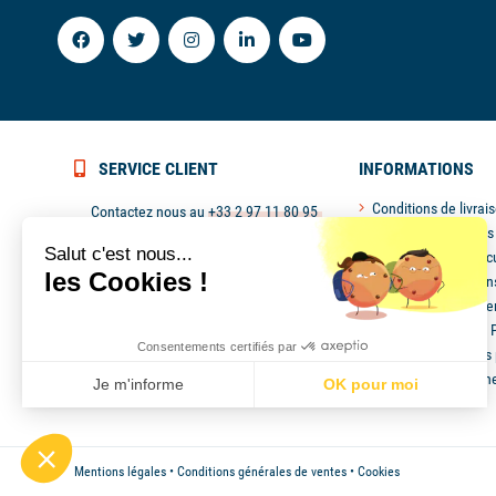
SERVICE CLIENT
INFORMATIONS
Conditions de livrai
Contactez nous au
+33 2 97 11 80 95
Retours & échanges
ou
contact@picksea.com
Salut c'est nous...
Paiement 100% sécu
Du lundi au vendredi de 9h à 18h
les Cookies !
Service client et con
Politique de confiden
Nouveaux produits 
Consentements certifiés par
Promotions et bons 
Espace professionn
Je m'informe
OK pour moi
Axeptio consent
Plateforme de Gestion du Consentement : Personnalisez vo
Notre plateforme vous permet d'adapter et de gérer vos param
Mentions légales
•
Conditions générales de ventes
•
Cookies