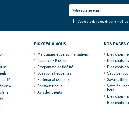
J'accepte de recevoir par e-mail les
PICKSEA & VOUS
NOS PAGES 
son
Marquages et personnalisations
Bien choisir 
Découvrez Picksea
Bien choisir s
risé
Programme de fidélité
Bien choisir 
seils
Questions fréquentes
S'équiper pou
tialité
Partenariat skippers
Savoir utilise
Picksea
Contactez-nous
Votre équipem
bord
plans
Avis des clients
Bien choisir s
els
Bien choisir 
s Options
ètres de confidentialité, en garantissant la conformité avec le