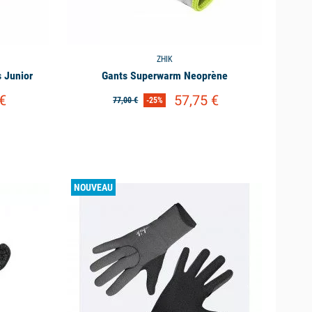
fins, plus on pourra garder un certain niveau de dextérité et
ns les eaux et les périodes froides.
ZHIK
vus sur le modèle de gants afin de s’assurer de leur qualité
 Junior
Gants Superwarm Neoprène
ques que l’on va pratiquer : en surf, les gants sont moins
€
57,75 €
77,00 €
-25%
érents cordages, drisses, écoutes, bras, etc … sont très
available
NOUVEAU