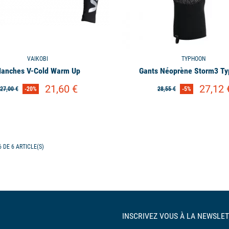
VAIKOBI
TYPHOON
anches V-Cold Warm Up
Gants Néoprène Storm3 T
21,60 €
27,12 
27,00 €
-20%
28,55 €
-5%
 DE 6 ARTICLE(S)
INSCRIVEZ VOUS À LA NEWSLET