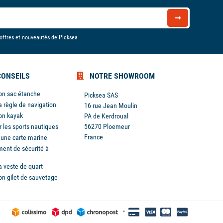
 offres et nouveautés de Picksea
CONSEILS
NOTRE SHOWROOM
son sac étanche
Picksea SAS
a règle de navigation
16 rue Jean Moulin
son kayak
PA de Kerdroual
r les sports nautiques
56270 Ploemeur
France
r une carte marine
ent de sécurité à
a veste de quart
son gilet de sauvetage
s réglementations. Personnalisez vos préférences pour contrôler
•