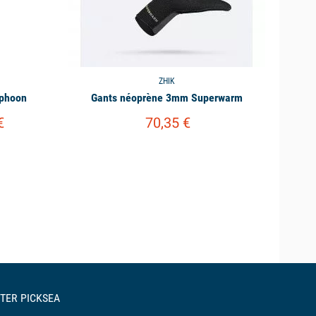
ZHIK
yphoon
Gants néoprène 3mm Superwarm
€
70,35 €
TER PICKSEA