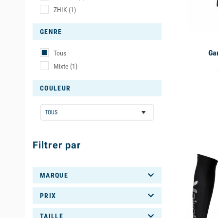
ZHIK
(1)
Le premier 
de sensati
GENRE
Ensuite, il
Ga
Tous
et de leur
Mixte
(1)
sollicités
sollicitant
COULEUR
available
Filtrer par
MARQUE
PRIX
TAILLE