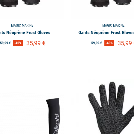
critère à prendre en compte est l’épaisseur des gants : plus ils sont 
on mais dans le même temps des gants trop fins sont moins adaptés da
MAGIC MARINE
MAGIC MARINE
 faut regarder les renforts et revêtements anti-dérapants qui sont pré
nts Néoprène Frost Gloves
Gants Néoprène Frost Gloves
 durabilité. Cela dépendra essentiellement du type d’activités nauti
35,99 €
35,99 
59,99 €
-40%
59,99 €
-40%
 qu’en dériveur ou catamaran de sport, où les manœuvres des diff
 pour les gants.
available