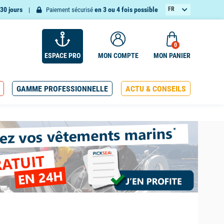
30 jours
en 3 ou 4 fois possible
FR
Paiement sécurisé
EN
0
ESPACE PRO
MON COMPTE
MON PANIER
GAMME PROFESSIONNELLE
ACTU & CONSEILS