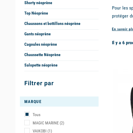
Shorty néoprène
Pour les sp
Top Néoprène
protéger d
de ces act
Chaussons et bottillons néoprène
En savoir p
bonne mani
Gants néoprène
de pratiqu
Il y a 6 pro
Cagoules néoprène
Chaussette Néoprène
POURQUOI
Salopette néoprène
unavailabl
La meilleu
maintien au
Filtrer par
ne se gorg
LES MEI
MARQUE
Parmi les 
Tous
également
MAGIC MARINE
(2)
Comment ch
VAIKOBI
(1)