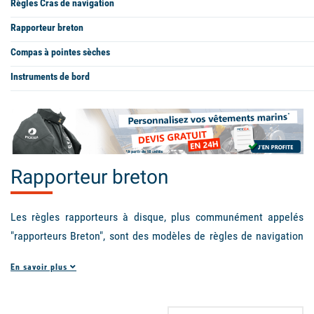
Règles Cras de navigation
Rapporteur breton
Compas à pointes sèches
Instruments de bord
Rapporteur breton
Les règles rapporteurs à disque, plus communément appelés
"rapporteurs Breton", sont des modèles de règles de navigation
alternatifs aux règles Cras. Plus intuitives et faciles à utiliser,
En savoir plus
ces règles sont de plus en plus préconisées par les formateurs
en école de croisière ou en bateau école qui choisissent de
former leurs stagiaires sur des rapporteurs Breton. Picksea vous