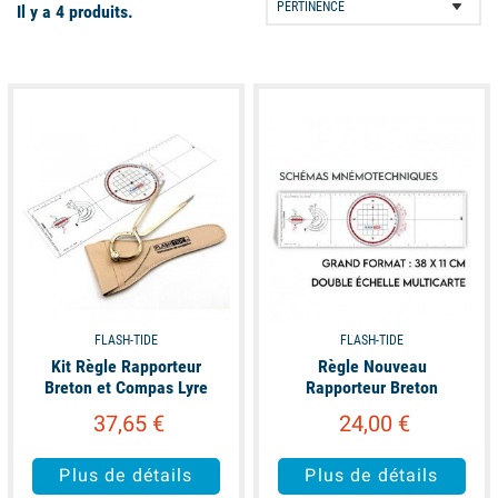
Il y a 4 produits.
propose deux modèles : le "
Nouveau rapporteur Breton
" qui est
une version améliorée en lisibilité du rapporteur Breton d’origine
et comporte des informations type « aide-mémoire » et la
"règle
available
available
Brocémer"
qui est un peu plus grande et plus lisible.
FLASH-TIDE
FLASH-TIDE
Kit Règle Rapporteur
Règle Nouveau
Breton et Compas Lyre
Rapporteur Breton
37,65 €
24,00 €
Plus de détails
Plus de détails