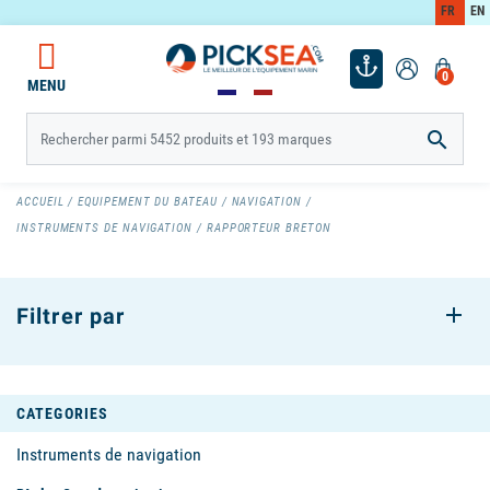
FR
EN
0
MENU

ACCUEIL
EQUIPEMENT DU BATEAU
NAVIGATION
INSTRUMENTS DE NAVIGATION
RAPPORTEUR BRETON
Filtrer par
CATEGORIES
Instruments de navigation