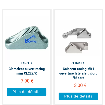
available
available
CLAMCLEAT
CLAMCLEAT
Clamcleat ouvert racing
Coinceur racing MK1
mini CL222/R
ouverture latérale tribord
/bâbord
7,90 €
13,00 €
Plus de détails
Plus de détails