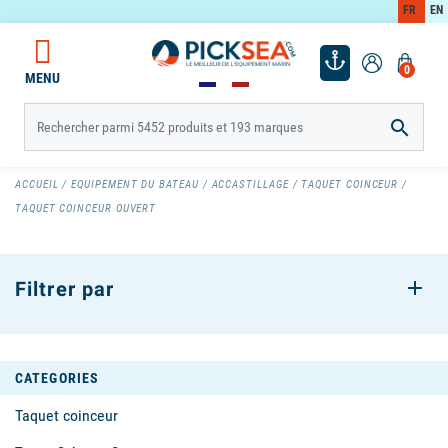
FR
EN
0
MENU

ACCUEIL
EQUIPEMENT DU BATEAU
ACCASTILLAGE
TAQUET COINCEUR
TAQUET COINCEUR OUVERT
Filtrer par
CATEGORIES
Taquet coinceur