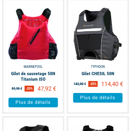
available
available
MARINEPOOL
TYPHOON
Gilet de sauvetage 50N
Gilet CHESIL 50N
Titanium ISO
114,40 €
143,00 €
-20%
47,92 €
59,90 €
-20%
Plus de détails
Plus de détails
available
available