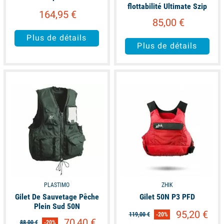
flottabilité Ultimate Szip
164,95 €
85,00 €
Plus de détails
Plus de détails
available
available
PLASTIMO
ZHIK
Gilet De Sauvetage Pêche
Gilet 50N P3 PFD
Plein Sud 50N
95,20 €
119,00 €
-20%
70,40 €
88,00 €
-20%