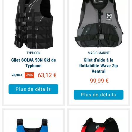
TYPHOON
MAGIC MARINE
Gilet SOLVA 50N Ski de
Gilet d'aide à la
Typhoon
flottabilité Wave Zip
Ventral
63,12 €
78,90 €
-20%
99,99 €
Plus de détails
Plus de détails
available
available