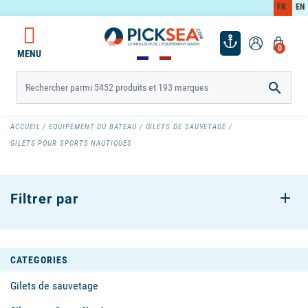
FR
EN
0
MENU

ACCUEIL
EQUIPEMENT DU BATEAU
GILETS DE SAUVETAGE
GILETS POUR SPORTS NAUTIQUES
Filtrer par
CATEGORIES
Gilets de sauvetage