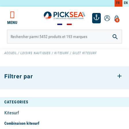
FR
EN
0
MENU

ACCUEIL
LOISIRS NAUTIQUES
KITESURF
GILET KITESURF
Filtrer par
CATEGORIES
Kitesurf
Combinaison kitesurf