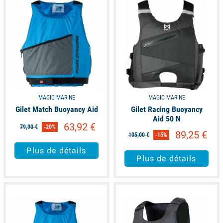
MAGIC MARINE
MAGIC MARINE
Gilet Match Buoyancy Aid
Gilet Racing Buoyancy
Aid 50 N
63,92 €
79,90 €
-20%
89,25 €
105,00 €
-15%
Plus de détails
Plus de détails
available
available