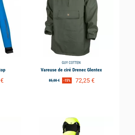
GUY COTTEN
top
Vareuse de ciré Drenec Glentex
 €
72,25 €
85,00 €
-15%
available