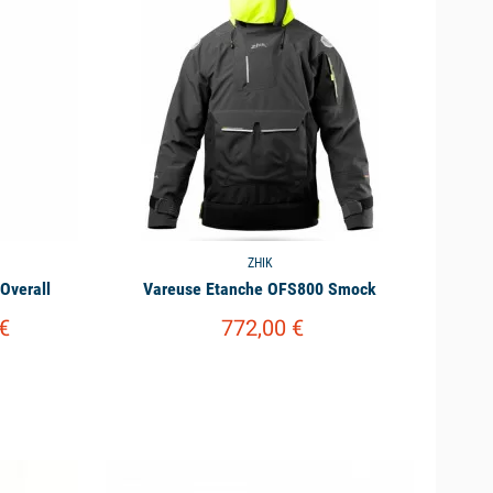
ZHIK
Overall
Vareuse Etanche OFS800 Smock
€
772,00 €
available