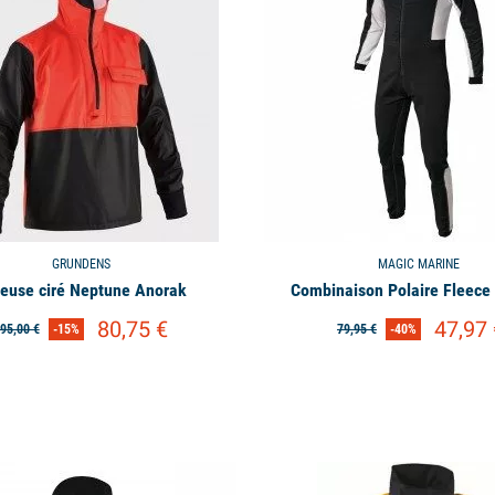
GRUNDENS
MAGIC MARINE
euse ciré Neptune Anorak
Combinaison Polaire Fleece 
80,75 €
47,97 
95,00 €
-15%
79,95 €
-40%
available