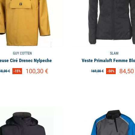
GUY COTTEN
SLAM
euse Ciré Drenec Nylpeche
Veste Primaloft Femme Bl
100,30 €
84,50
18,00 €
-15%
169,00 €
-50%
available