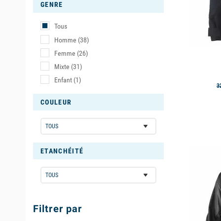
GENRE
La Veste 
Tous
Le softshe
Homme
(38)
assez soup
Femme
(26)
Le Primalo
Mixte
(31)
aussi chau
Enfant
(1)
3
les
vestes
salopette 
COULEUR
La Veste 
available
Le tissu p
ETANCHÉITÉ
efficaceme
en polair
environneme
les plus f
Filtrer par
une veste