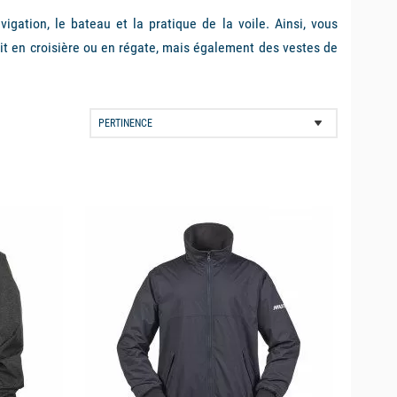
ation, le bateau et la pratique de la voile. Ainsi, vous
it en croisière ou en régate, mais également des vestes de
usage plus intensif.
grandes marques du nautisme :
Guy Cotten
,
Zhik
,
Helly
re équipe composée de professionnels de la navigation de
et manteaux de mer du marché pour vous permettre de vous
available
ue d'être réalisées en tissus intégrant une membrane. Celle-
nçues pour une utilisation intensive les
vestes de quart
ières ou courses d'une semaine et plus. La durée de vie de
e matériaux plus robustes et de coupes soignées. Vous
mbre de couches du tissu qui améliorent les capacités de
vous propose une gamme de
veste de quart homme & femme