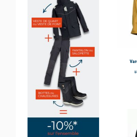
Var
1
available