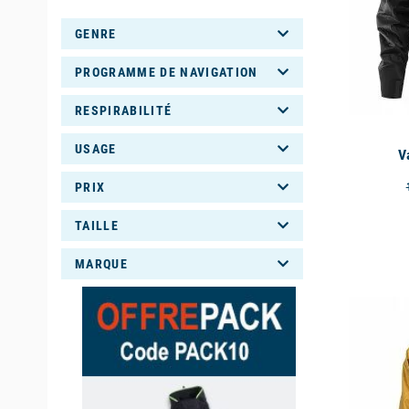
l’avantage 
GENRE
bord du ba
PROGRAMME DE NAVIGATION
Le Gilet 
RESPIRABILITÉ
Sur Picks
USAGE
en
primalo
V
dans les m
PRIX
prendre l’
TAILLE
MARQUE
available