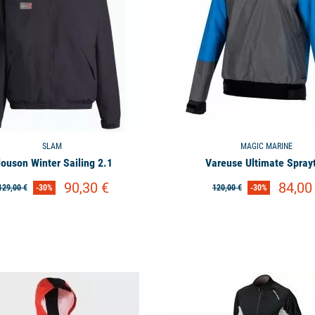
SLAM
MAGIC MARINE
louson Winter Sailing 2.1
Vareuse Ultimate Spray
90,30 €
84,00
129,00 €
-30%
120,00 €
-30%
available