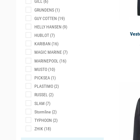
GILL
(6)
parmi les 
GRUNDENS
(1)
GUY COTTEN
(19)
La Veste 
HELLY HANSEN
(9)
Vest
Les
veste
HUBLOT
(7)
découverte
KARIBAN
(16)
qualité et
MAGIC MARINE
(7)
comme le
MARINEPOOL
(16)
vestes ou 
MUSTO
(10)
ou blouson 
PICKSEA
(1)
available
PLASTIMO
(2)
La Vareus
RUSSEL
(2)
SLAM
(7)
Les
vareus
Stormline
(2)
col ajusté
TYPHOON
(2)
de courses
ZHIK
(18)
de poste a