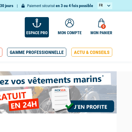
30 jours
en 3 ou 4 fois possible
FR
Paiement sécurisé
EN
0
ESPACE PRO
MON COMPTE
MON PANIER
GAMME PROFESSIONNELLE
ACTU & CONSEILS