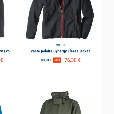
MUSTO
ow Evo
Veste polaire Synergy Fleece jacket
 €
76,30 €
109,00 €
-30%
available