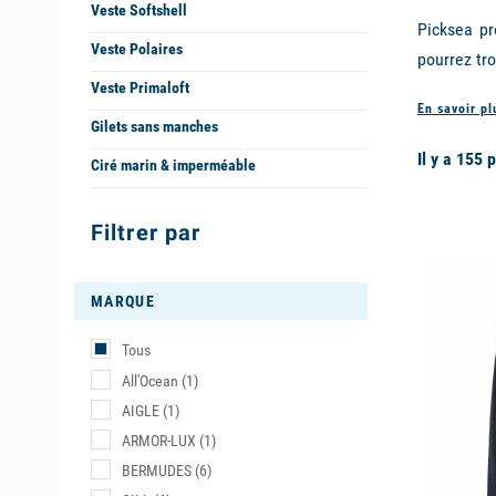
Veste Softshell
Picksea pr
Veste Polaires
pourrez tr
pluie pour
Veste Primaloft
En savoir p
Gilets sans manches
Découvrez
Il y a 155 
Hansen
,
M
Ciré marin & imperméable
plaisance 
équiper po
Filtrer par
available
La Veste
MARQUE
Ces vestes,
Tous
ci apporte
All'Ocean
(1)
hauturière
AIGLE
(1)
ces produ
ARMOR-LUX
(1)
trouverez 
BERMUDES
(6)
respirabil