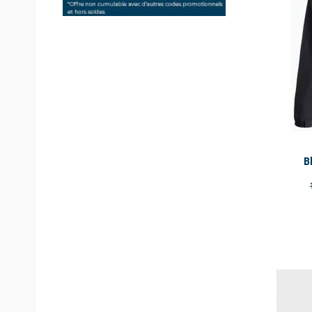
B
available