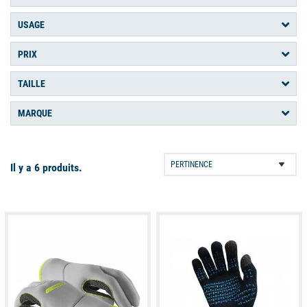
pas non plus exposés à l'eau, ces gants n'étant pas étanches
USAGE
mais offrent juste une excellente protection thermique.
PRIX
TAILLE
MARQUE
Il y a 6 produits.
available
available