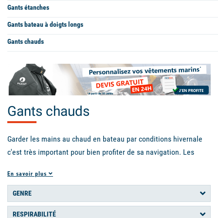
Gants étanches
Gants bateau à doigts longs
Gants chauds
Gants chauds
Garder les mains au chaud en bateau par conditions hivernale
c'est très important pour bien profiter de sa navigation. Les
gants polaires ou en laine mérinos remplissent la fonction et
En savoir plus
peuvent être combinés avec des gants étanches ou des gants
professionnels. Ce choix de gants est pour la pratique de la
GENRE
croisière ou toute autre activité extérieure dans le cas ou vous
RESPIRABILITÉ
n'etes pas exposés à la forte abrasion des bouts et cordages et