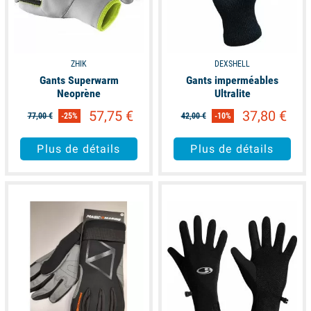
ZHIK
DEXSHELL
Gants Superwarm
Gants imperméables
Neoprène
Ultralite
57,75 €
37,80 €
77,00 €
-25%
42,00 €
-10%
Plus de détails
Plus de détails
available
available