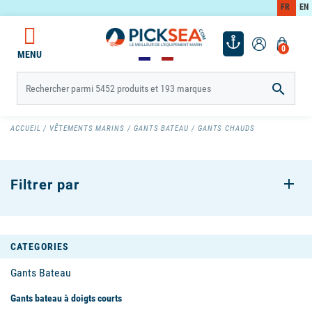
FR
EN
0
MENU

ACCUEIL
VÊTEMENTS MARINS
GANTS BATEAU
GANTS CHAUDS
Filtrer par
CATEGORIES
Gants Bateau
Gants bateau à doigts courts