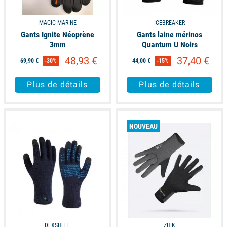
MAGIC MARINE
ICEBREAKER
Gants Ignite Néoprène
Gants laine mérinos
3mm
Quantum U Noirs
48,93 €
37,40 €
69,90 €
-30%
44,00 €
-15%
Plus de détails
Plus de détails
available
available
NOUVEAU
DEXSHELL
ZHIK