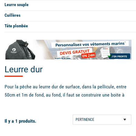
Leurre souple
Cuillères
Tête plombée
Leurre dur
Pour la pêche au leurre dur de surface, dans la pellicule, entre
50cm et 1m de fond, au fond, il faut se construire une boite à
leurres durs qui marche et très polyvalente. Pour ce faire,
PICKSEA vous propose un choix de qualité en matière de leurres
durs.
Il y a 1 produits.