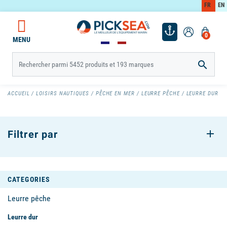
FR
EN
0
MENU

ACCUEIL
LOISIRS NAUTIQUES
PÊCHE EN MER
LEURRE PÊCHE
LEURRE DUR
Filtrer par
CATEGORIES
Leurre pêche
Leurre dur