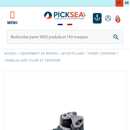
FR
EN
0
MENU

ACCUEIL
EQUIPEMENT DU BATEAU
ACCASTILLAGE
TAQUET COINCEUR
TOURELLE AVEC FILOIR ET COINCEUR