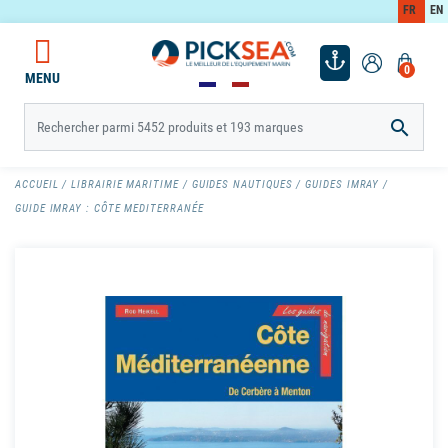
FR
EN
0
MENU

ACCUEIL
LIBRAIRIE MARITIME
GUIDES NAUTIQUES
GUIDES IMRAY
GUIDE IMRAY : CÔTE MEDITERRANÉE