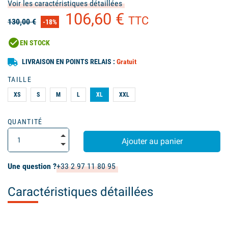
Voir les caractéristiques détaillées
106,60 €
TTC
130,00 €
-18%
check_circle
EN STOCK
LIVRAISON EN POINTS RELAIS :
Gratuit
TAILLE
XS
S
M
L
XL
XXL
QUANTITÉ
Ajouter au panier
Une question ?
+33 2 97 11 80 95
Caractéristiques détaillées