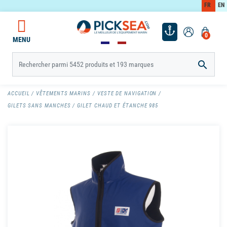
FR
EN
0
MENU

ACCUEIL
VÊTEMENTS MARINS
VESTE DE NAVIGATION
GILETS SANS MANCHES
GILET CHAUD ET ÉTANCHE 985