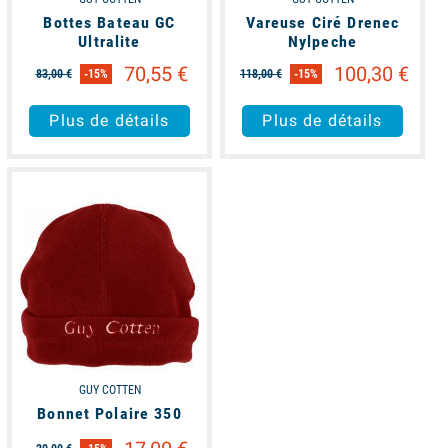
Bottes Bateau GC
Vareuse Ciré Drenec
Ultralite
Nylpeche
70,55 €
100,30 €
83,00 €
-15%
118,00 €
-15%
Plus de détails
Plus de détails
available
GUY COTTEN
Bonnet Polaire 350