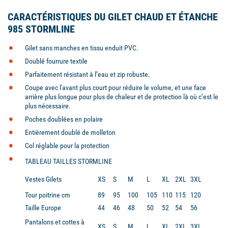
CARACTÉRISTIQUES DU GILET CHAUD ET ÉTANCHE
985 STORMLINE
Gilet sans manches en tissu enduit PVC.
Doublé fourrure textile
Parfaitement résistant à l’eau et zip robuste.
Coupe avec l'avant plus court pour réduire le volume, et une face
arrière plus longue pour plus de chaleur et de protection là où c’est le
plus nécessaire.
Poches doublées en polaire
Entièrement doublé de molleton
Col réglable pour la protection
TABLEAU TAILLES STORMLINE
Vestes Gilets
XS
S
M
L
XL
2XL
3XL
Tour poitrine cm
89
95
100
105
110
115
120
Taille Europe
44
46
48
50
52
54
56
Pantalons et cottes à
XS
S
M
L
XL
2XL
3XL