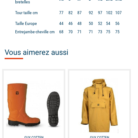
bretelles
Tour taille cm
77
82
87
92
97
102
107
Taille Europe
44
46
48
50
52
54
56
Entrejambe-cheville cm
68
70
71
71
73
75
75
Vous aimerez aussi
available
available
GUY COTTEN
GUY COTTEN