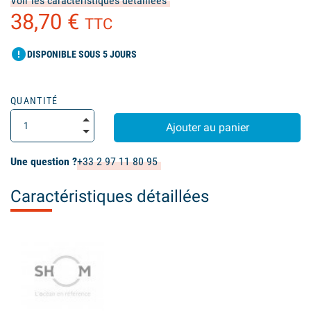
Voir les caractéristiques détaillées
38,70 €
TTC
error
DISPONIBLE SOUS 5 JOURS
QUANTITÉ
Ajouter au panier
Une question ?
+33 2 97 11 80 95
Caractéristiques détaillées