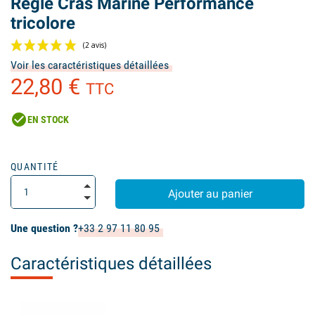
Règle Cras Marine Performance
tricolore
Voir les caractéristiques détaillées
22,80 €
TTC
check_circle
EN STOCK
(2 avis)
QUANTITÉ
Ajouter au panier
Une question ?
+33 2 97 11 80 95
Caractéristiques détaillées