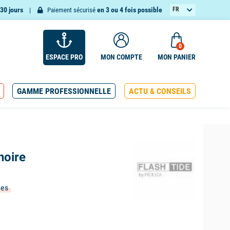
30 jours
en 3 ou 4 fois possible
FR
Paiement sécurisé
EN
0
ESPACE PRO
MON COMPTE
MON PANIER
GAMME PROFESSIONNELLE
ACTU & CONSEILS
noire
ées
(4 avis)