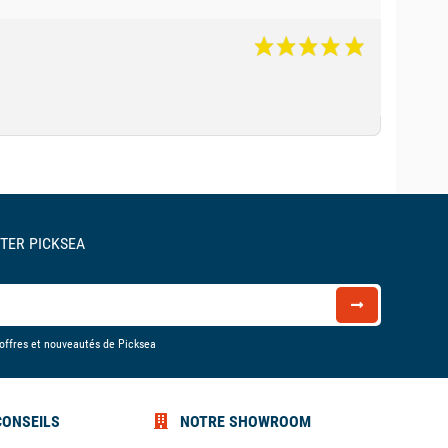
TER PICKSEA
 offres et nouveautés de Picksea
CONSEILS
NOTRE SHOWROOM