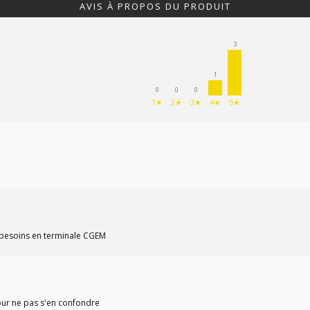
AVIS À PROPOS DU PRODUIT
3
1
0
0
0
1★
2★
3★
4★
5★
s besoins en terminale CGEM
pour ne pas s'en confondre