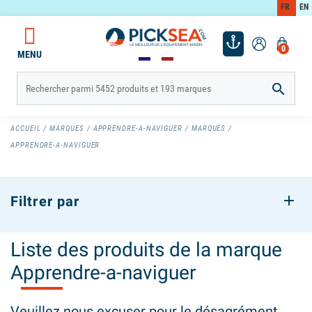
FR
EN
0
MENU

ACCUEIL
MARQUES
APPRENDRE-A-NAVIGUER
MARQUES
APPRENDRE-A-NAVIGUER
Filtrer par
Liste des produits de la marque
Apprendre-a-naviguer
Veuillez nous excuser pour le désagrément.