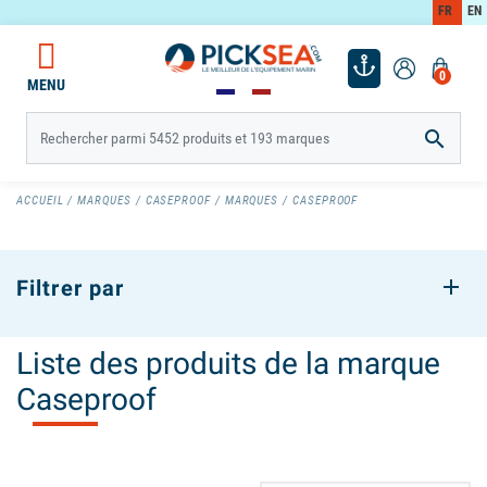
FR
EN
0
MENU

ACCUEIL
MARQUES
CASEPROOF
MARQUES
CASEPROOF
Filtrer par
Liste des produits de la marque
Caseproof