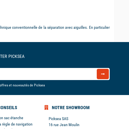
echnique conventionnelle de la séparation avec aiguilles. En particulier
TER PICKSEA
 offres et nouveautés de Picksea
CONSEILS
NOTRE SHOWROOM
son sac étanche
Picksea SAS
a règle de navigation
16 rue Jean Moulin