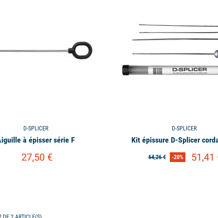
D-SPLICER
D-SPLICER
iguille à épisser série F
Kit épissure D-Splicer cord
27,50 €
51,41 
64,26 €
-20%
 DE 2 ARTICLE(S)