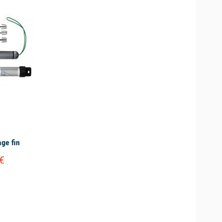
age fin
€