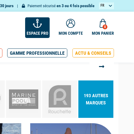
30 jours
en 3 ou 4 fois possible
FR
Paiement sécurisé
EN
0
ESPACE PRO
MON COMPTE
MON PANIER
GAMME PROFESSIONNELLE
ACTU & CONSEILS