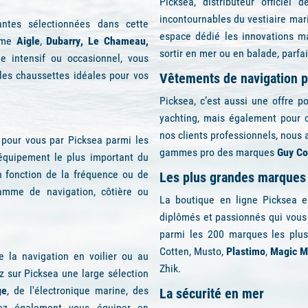
e l'équipement nautique
Nous vous proposons les
sacs
é
Que ce soit pour une sortie en
tion de plaisance et la pratique
d’étanchéité et une plus lar
tements techniques chauds ou les
étanches sont parfaitement adapt
cé et sélectionné une gamme très
Ciré jaune Guy Cotten
Picksea, distributeur officie