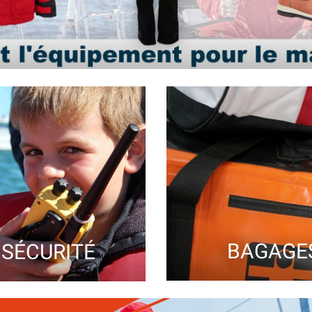
ER
BOTTES D
IS BATEAU
BATEAU