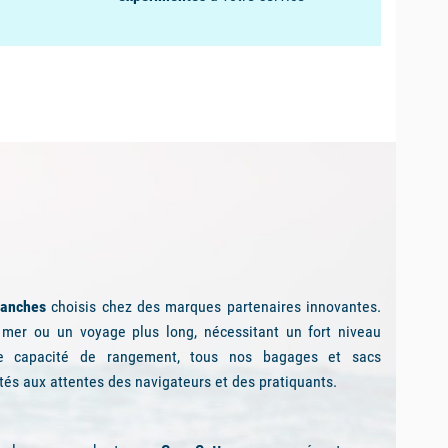
Tous nos conseils
Une
équipe
de professionnels du
nautisme
diplômés et
expérimentés
à votre service