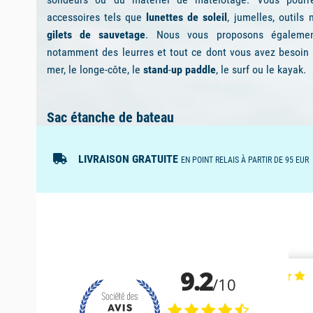
Adoptez les
bottes
bateau
, en caoutchouc ou respir
catégorie parmi les meilleures marques du marché c
Rouchette
ou encore
Musto
. Que ce soit pour un usag
trouverez dans cet espace les chaussures, les bottes ou 
loisirs nautiques ou pour un usage professionnel.
Une large sélection de vestes de quart
Adoptez dès à présent les
vestes de quart
sélectionnées 
meilleures marques du marché. La veste de quart est l'
navigateur et nécessite d’être choisie minutieusement e
l’intensité de votre pratique ou encore de votre prog
hauturière.
Accessoires et équipements pour le nautisme
Que vous soyez un pratiquant débutant ou un expert de
moteur, du catamaran ou de la voile légère, vous trouvere
d’équipements pour votre bateau comme de l'
accastilla
sondeurs ou du matériel de matelotage. Vous pourr