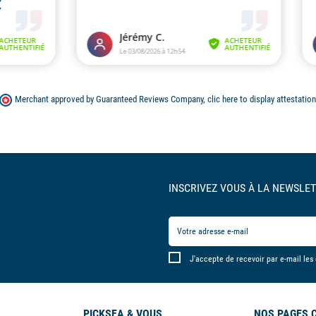
Nous sommes très attentifs à vo
multifonctions, harnais, longes et
sélection de gilets de sauvetag
t les équipements de pêche,
Division 240. Choisissez parmi
our pratiquer, depuis le bord de
choisir son gilet de sauvetage »
l’article adapté.
RETOUR ET ÉCHANGE
SOUS 30 JOURS
L'avis de nos clients