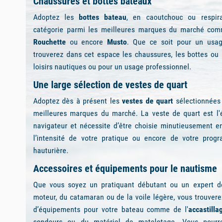
Picksea, le meilleur d
Vêtements de navigation
Retrouvez une gamme étendue de vêtements pour la naviga
nautique : du
ciré
marin
au bonnet, en passant par les vê
combinaisons
néoprènes
, l'équipe de Picksea a référen
large de
vêtements
pour toutes les pratiques nautiques.
Chaussures et bottes bateaux