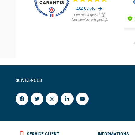
accessoires tels que
lunettes
de
soleil
, jumelles, outils 
gilets
de
sauvetage
. Nous vous proposons égalemen
notamment des leurres et tout ce dont vous avez besoin p
mer, le longe-côte, le
stand
-
up
paddle
, le surf ou le kayak.
Sac étanche de bateau
LIVRAISON GRATUITE
EN POINT RELAIS À PARTIR DE 95 EUR