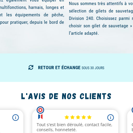
incontournables du vestiaire mari
antes sélectionnées dans cette
espace dédié les innovations m
omme
Aigle
,
Dubarry
,
Le Chameau
,
sortir en mer ou en balade, parfa
e intensif ou occasionnel, vous
les chaussettes idéales pour vos
Vêtements de navigation p
Picksea, c’est aussi une offre p
yachting, mais également pour c
nos clients professionnels, nous
pour vous par Picksea parmi les
gammes pro des marques
Guy Co
équipement le plus important du
n fonction de la fréquence ou de
Les plus grandes marques
ramme de navigation, côtière ou
La boutique en ligne Picksea e
diplômés et passionnés qui vous 
parmi les 200 marques les plus
Cotten, Musto,
Plastimo
,
Magic
M
 la navigation en voilier ou au
Zhik.
z sur Picksea une large sélection
ge
, de l'électronique marine, des
La sécurité en mer
ez également vous équiper en