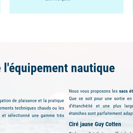
Depuis près de 10 ans
, Plus de
55000 clients, 22000 références
200 marques