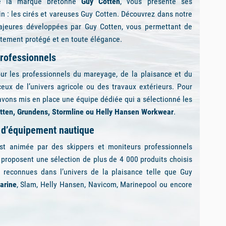
tanches
choisis chez des marques partenaires innovantes.
 mer ou un voyage plus long, nécessitant un fort niveau
ge capacité de rangement, tous nos bagages et sacs
és aux attentes des navigateurs et des pratiquants.
l de la marque bretonne
Guy Cotten
, vous présente ses