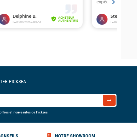
tre sécurité à bord et pour cela, nous vous proposons une
e et de matériels de sécurité collectifs conformes à la
 nos produits homologués et consultez nos guides
« bien
ou
« bien choisir son matériel de sécurité »
pour trouver
PAIEMENT SÉCURISÉ
EN 3 OU 4 FOIS POSSIBLE