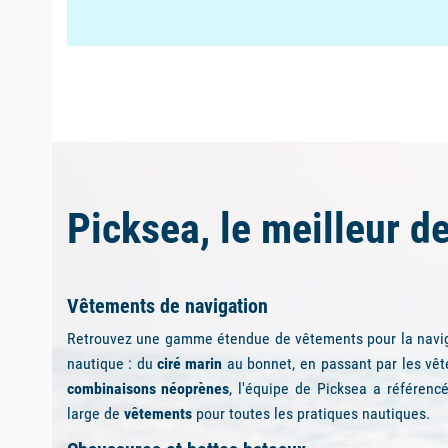
Bien choisir
son équipement
en savoir plus
Entreprise bretonne
située au cœur
de la
Sailing Valley
à Lorient