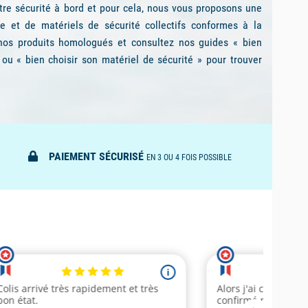
n : les
cirés
et vareuses Guy Cotten. Découvrez dans notre
ajeures développées par Guy Cotten, vous permettant de
itement protégé et en toute élégance.
rofessionnels
our les professionnels du mareyage, de la plaisance et du
eux de l’univers agricole ou des travaux extérieurs. Pour
 avons mis en place une équipe dédiée qui a sélectionné les
tten
,
Grundens
,
Stormline
ou
Helly Hansen Workwear
.
 d’équipement nautique
st animée par des skippers et moniteurs professionnels
proposent une sélection de plus de 4 000 produits choisis
 reconnues dans l’univers de la plaisance telle que Guy
arine
,
Slam
, Helly Hansen, Navicom, Marinepool ou encore