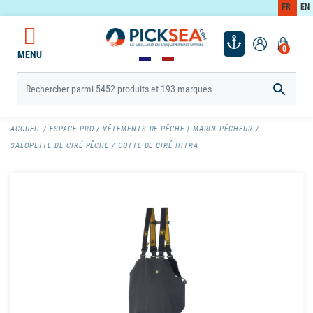
FR
EN
0
MENU

ACCUEIL
ESPACE PRO
VÊTEMENTS DE PÊCHE | MARIN PÊCHEUR
SALOPETTE DE CIRÉ PÊCHE
COTTE DE CIRÉ HITRA