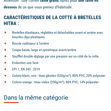
Attention : Guy Cotten
taille grand
, optez pour
une taille en
dessous
de ce que vous prenez d'habitude.
CARACTÉRISTIQUES DE LA COTTE À BRETELLES
HITRA :
Bretelles élastiques, réglables et détachables avant et arrière avec
boucles clips plastiques
Boucle raidisseur à l'arrière
Coupe haute, large et symétrique avant/arrière
Soufflet double réglage par une pression sur un côté de la cotte
Enduction une face
EPI 1, EN 343 : 2019
Coloris blanc, noir : tissu glentex (320g/m²), 80% PVC, 20% polyester
Coloris orange : tissu vistex (350g/m²), 86% PVC, 14% polyester
Dans la même catégorie