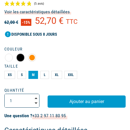
Voir les caractéristiques détaillées
52,70 €
TTC
62,00 €
-15%
error
DISPONIBLE SOUS 8 JOURS
COULEUR
(5 avis)
TAILLE
XS
S
M
L
XL
XXL
QUANTITÉ
Ajouter au panier
Une question ?
+33 2 97 11 80 95