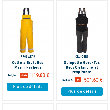
available
available
PROS WEAR
GRUNDENS
Cotte à Bretelles
Salopette Gore-Tex
Marin Pêcheur
BuoyX étanche et
respirante
119,80 €
140,94 €
-15%
501,60 €
528,00 €
-5%
Plus de détails
Plus de détails
available
available