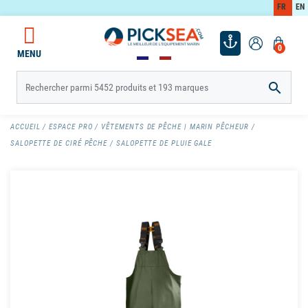
FR
EN
0
MENU

ACCUEIL
ESPACE PRO
VÊTEMENTS DE PÊCHE | MARIN PÊCHEUR
SALOPETTE DE CIRÉ PÊCHE
SALOPETTE DE PLUIE GALE