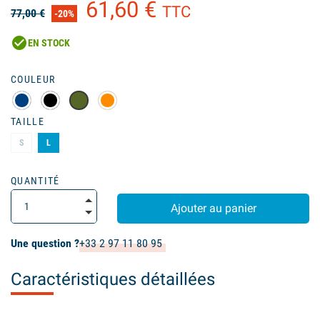
61,60 €
TTC
77,00 €
-20%
check_circle
EN STOCK
(3 avis)
COULEUR
TAILLE
S
L
QUANTITÉ
Ajouter au panier
Une question ?
+33 2 97 11 80 95
Caractéristiques détaillées