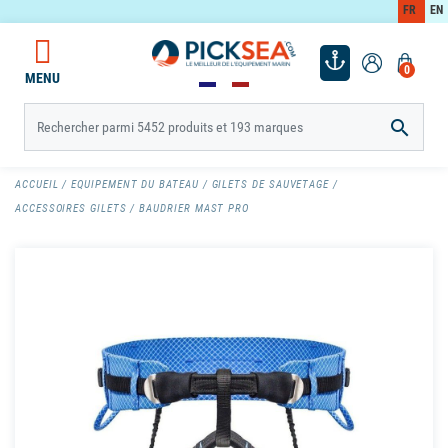
FR
EN
0
MENU

ACCUEIL
EQUIPEMENT DU BATEAU
GILETS DE SAUVETAGE
ACCESSOIRES GILETS
BAUDRIER MAST PRO