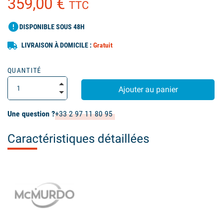
359,00 €
TTC
error
DISPONIBLE SOUS 48H
LIVRAISON À DOMICILE :
Gratuit
QUANTITÉ
Ajouter au panier
Une question ?
+33 2 97 11 80 95
Caractéristiques détaillées