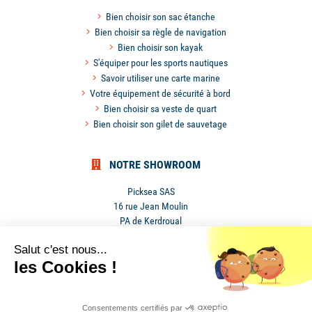
Bien choisir son sac étanche
Bien choisir sa règle de navigation
Bien choisir son kayak
S'équiper pour les sports nautiques
Savoir utiliser une carte marine
Votre équipement de sécurité à bord
Bien choisir sa veste de quart
Bien choisir son gilet de sauvetage
NOTRE SHOWROOM
Picksea SAS
16 rue Jean Moulin
PA de Kerdroual
56270 Ploemeur
Salut c'est nous...
France
les Cookies !
Mentions légales
•
Conditions générales de ventes
•
Cookies
Consentements certifiés par