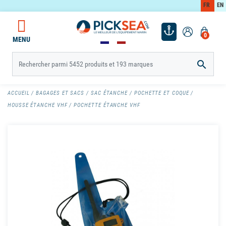
FR
EN
0
MENU

ACCUEIL
BAGAGES ET SACS
SAC ÉTANCHE
POCHETTE ET COQUE
HOUSSE ÉTANCHE VHF
POCHETTE ÉTANCHE VHF