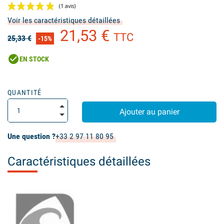
Voir les caractéristiques détaillées
21,53 €
TTC
25,33 €
-15%
check_circle
EN STOCK
(1 avis)
QUANTITÉ
Ajouter au panier
Une question ?
+33 2 97 11 80 95
Caractéristiques détaillées