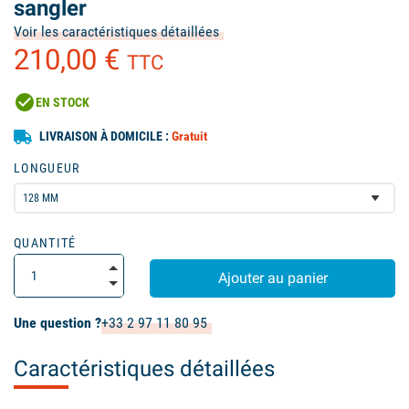
sangler
Voir les caractéristiques détaillées
210,00 €
TTC
check_circle
EN STOCK
LIVRAISON À DOMICILE :
Gratuit
LONGUEUR
QUANTITÉ
Ajouter au panier
Une question ?
+33 2 97 11 80 95
Caractéristiques détaillées