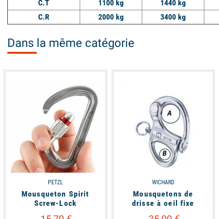
C.T
1100 kg
1440 kg
C.R
2000 kg
3400 kg
Dans la même catégorie
unavailable
available
PETZL
WICHARD
Mousqueton Spirit
Mousquetons de
Screw-Lock
drisse à oeil fixe
15,70 €
35,00 €