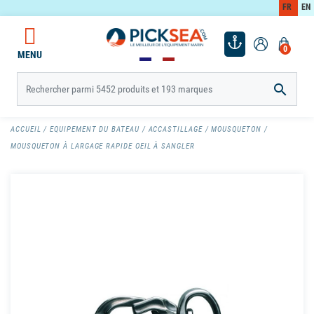
FR
EN
0
MENU

ACCUEIL
EQUIPEMENT DU BATEAU
ACCASTILLAGE
MOUSQUETON
MOUSQUETON À LARGAGE RAPIDE OEIL À SANGLER