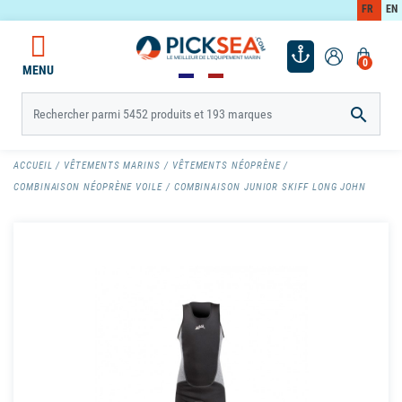
FR
EN
0
MENU

ACCUEIL
VÊTEMENTS MARINS
VÊTEMENTS NÉOPRÈNE
COMBINAISON NÉOPRÈNE VOILE
COMBINAISON JUNIOR SKIFF LONG JOHN