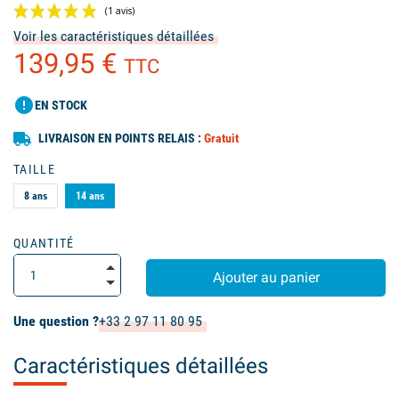
Voir les caractéristiques détaillées
139,95 €
TTC
error
EN STOCK
LIVRAISON EN POINTS RELAIS :
Gratuit
(1 avis)
TAILLE
8 ans
14 ans
QUANTITÉ
Ajouter au panier
Une question ?
+33 2 97 11 80 95
Caractéristiques détaillées