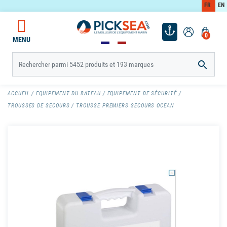
FR
EN
0
MENU

ACCUEIL
EQUIPEMENT DU BATEAU
EQUIPEMENT DE SÉCURITÉ
TROUSSES DE SECOURS
TROUSSE PREMIERS SECOURS OCEAN