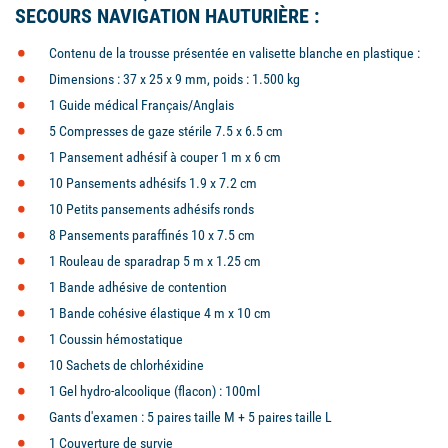
SECOURS NAVIGATION HAUTURIÈRE :
Contenu de la trousse présentée en valisette blanche en plastique :
Dimensions : 37 x 25 x 9 mm, poids : 1.500 kg
1 Guide médical Français/Anglais
5 Compresses de gaze stérile 7.5 x 6.5 cm
1 Pansement adhésif à couper 1 m x 6 cm
10 Pansements adhésifs 1.9 x 7.2 cm
10 Petits pansements adhésifs ronds
8 Pansements paraffinés 10 x 7.5 cm
1 Rouleau de sparadrap 5 m x 1.25 cm
1 Bande adhésive de contention
1 Bande cohésive élastique 4 m x 10 cm
1 Coussin hémostatique
10 Sachets de chlorhéxidine
1 Gel hydro-alcoolique (flacon) : 100ml
Gants d'examen : 5 paires taille M + 5 paires taille L
1 Couverture de survie