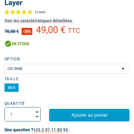
Layer
Voir les caractéristiques détaillées
49,00 €
TTC
70,00 €
-30%
check_circle
EN STOCK
OPTION
(3 avis)
TAILLE
XS-S
QUANTITÉ
Ajouter au panier
Une question ?
+33 2 97 11 80 95