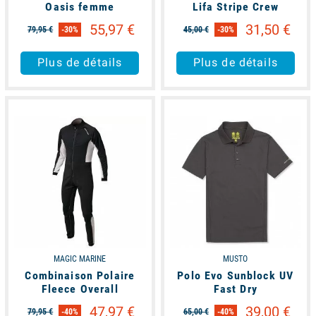
Oasis femme
Lifa Stripe Crew
55,97 €
31,50 €
79,95 €
-30%
45,00 €
-30%
Plus de détails
Plus de détails
available
available
MAGIC MARINE
MUSTO
Combinaison Polaire
Polo Evo Sunblock UV
Fleece Overall
Fast Dry
47,97 €
39,00 €
79,95 €
-40%
65,00 €
-40%