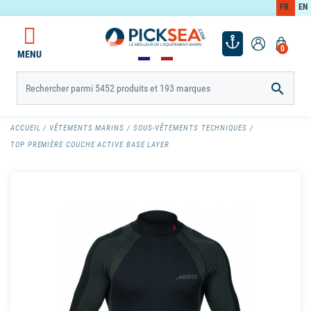
FR
EN
0
MENU

ACCUEIL
VÊTEMENTS MARINS
SOUS-VÊTEMENTS TECHNIQUES
TOP PREMIÈRE COUCHE ACTIVE BASE LAYER