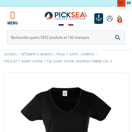
FR
EN
0
MENU

ACCUEIL
VÊTEMENTS MARINS
POLO, T SHIRT, CHEMISE
POLO ET T SHIRT COTON
TEE SHIRT COTON EQUIPAGE FEMME COL V