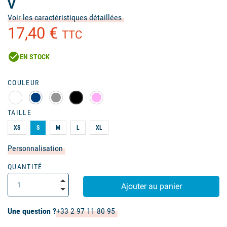
V
Voir les caractéristiques détaillées
17,40 €
TTC
check_circle
EN STOCK
COULEUR
TAILLE
XS
S
M
L
XL
Personnalisation
QUANTITÉ
Ajouter au panier
Une question ?
+33 2 97 11 80 95