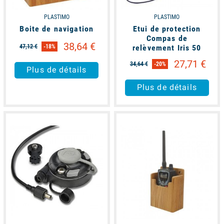
PLASTIMO
PLASTIMO
Boite de navigation
Etui de protection
Compas de
38,64 €
47,12 €
-18%
relèvement Iris 50
27,71 €
34,64 €
-20%
Plus de détails
Plus de détails
available
available