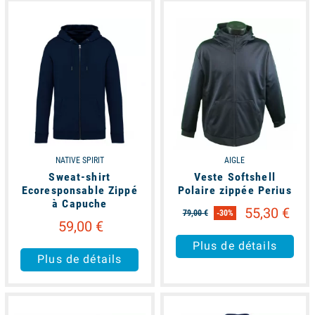
available
available
NATIVE SPIRIT
AIGLE
Sweat-shirt
Veste Softshell
Ecoresponsable Zippé
Polaire zippée Perius
à Capuche
55,30 €
79,00 €
-30%
59,00 €
Plus de détails
Plus de détails
available
available