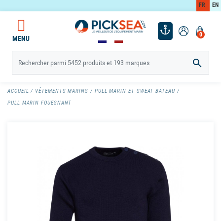
FR
EN
0
MENU

ACCUEIL
VÊTEMENTS MARINS
PULL MARIN ET SWEAT BATEAU
PULL MARIN FOUESNANT