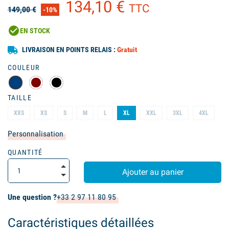
134,10 €
TTC
149,00 €
-10%
check_circle
EN STOCK
LIVRAISON EN POINTS RELAIS :
Gratuit
(4 avis)
COULEUR
TAILLE
XXS
XS
S
M
L
XL
XXL
3XL
4XL
Personnalisation
QUANTITÉ
Ajouter au panier
Une question ?
+33 2 97 11 80 95
Caractéristiques détaillées