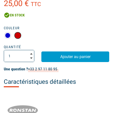
25,00 €
TTC
check_circle
EN STOCK
(3 avis)
COULEUR
QUANTITÉ
Ajouter au panier
Une question ?
+33 2 97 11 80 95
Caractéristiques détaillées