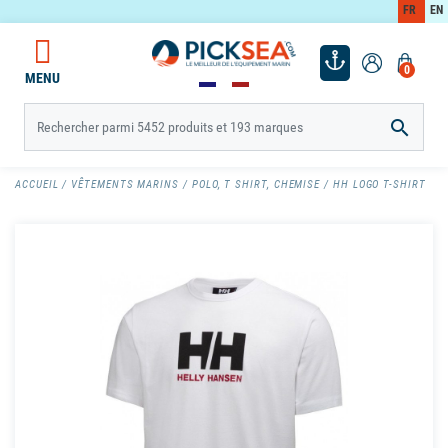
FR
EN
0
MENU

ACCUEIL
VÊTEMENTS MARINS
POLO, T SHIRT, CHEMISE
HH LOGO T-SHIRT