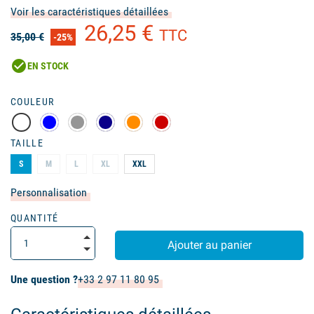
Voir les caractéristiques détaillées
26,25 €
TTC
35,00 €
-25%
check_circle
EN STOCK
(2 avis)
COULEUR
TAILLE
S
M
L
XL
XXL
Personnalisation
QUANTITÉ
Ajouter au panier
Une question ?
+33 2 97 11 80 95