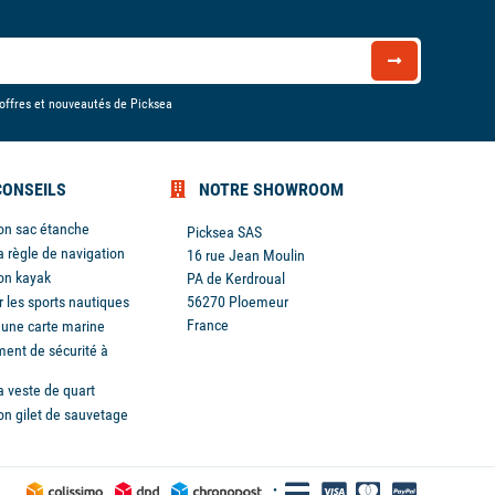
 offres et nouveautés de Picksea
CONSEILS
NOTRE SHOWROOM
son sac étanche
Picksea SAS
a règle de navigation
16 rue Jean Moulin
son kayak
PA de Kerdroual
r les sports nautiques
56270 Ploemeur
France
r une carte marine
ent de sécurité à
a veste de quart
son gilet de sauvetage
s réglementations. Personnalisez vos préférences pour contrôler
•