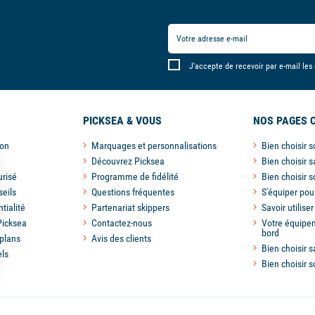
J'accepte de recevoir par e-mail les
PICKSEA & VOUS
NOS PAGES 
son
Marquages et personnalisations
Bien choisir 
Découvrez Picksea
Bien choisir s
risé
Programme de fidélité
Bien choisir 
seils
Questions fréquentes
S'équiper pou
tialité
Partenariat skippers
Savoir utilise
Picksea
Contactez-nous
Votre équipem
bord
plans
Avis des clients
Bien choisir s
els
Bien choisir 
s Options
ètres de confidentialité, en garantissant la conformité avec le