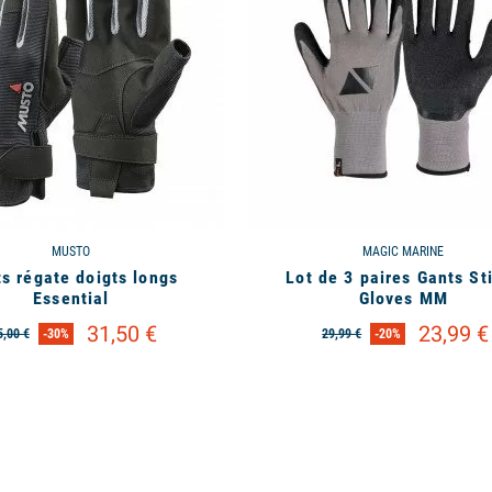
MUSTO
MAGIC MARINE
s régate doigts longs
Lot de 3 paires Gants St
Essential
Gloves MM
31,50 €
23,99 €
5,00 €
-30%
29,99 €
-20%