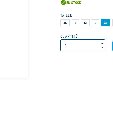
check_circle
EN STOCK
TAILLE
XS
S
M
L
XL
QUANTITÉ