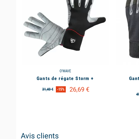
O'WAVE
Gants de régate Storm +
Gant
26,69 €
31,40 €
-15%
4
Avis clients