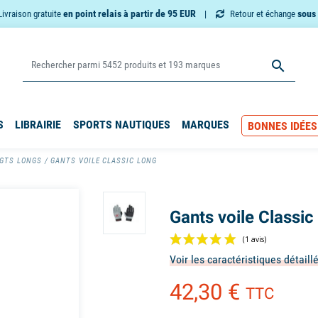
en point relais à partir de 95 EUR
sous 
Livraison gratuite
Retour et échange

S
LIBRAIRIE
SPORTS NAUTIQUES
MARQUES
BONNES IDÉES
IGTS LONGS
GANTS VOILE CLASSIC LONG
Gants voile Classic
Voir les caractéristiques détaill
42,30 €
TTC