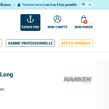
30 jours
en 3 ou 4 fois possible
FR
Paiement sécurisé
EN
0
ESPACE PRO
MON COMPTE
MON PANIER
GAMME PROFESSIONNELLE
ACTU & CONSEILS
 Long
ées
(1 avis)