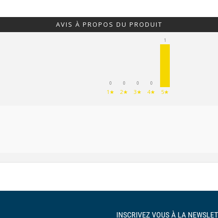
AVIS À PROPOS DU PRODUIT
1
0
0
0
0
1★
2★
3★
4★
5★
INSCRIVEZ VOUS À LA NEWSLET