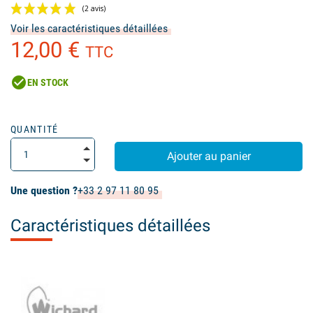
Voir les caractéristiques détaillées
12,00 €
TTC
check_circle
EN STOCK
(2 avis)
QUANTITÉ
Ajouter au panier
Une question ?
+33 2 97 11 80 95
Caractéristiques détaillées