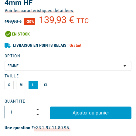
4mm HF
Voir les caractéristiques détaillées
139,93 €
TTC
199,90 €
-30%
check_circle
EN STOCK
LIVRAISON EN POINTS RELAIS :
Gratuit
OPTION
TAILLE
S
M
L
XL
QUANTITÉ
Ajouter au panier
Une question ?
+33 2 97 11 80 95