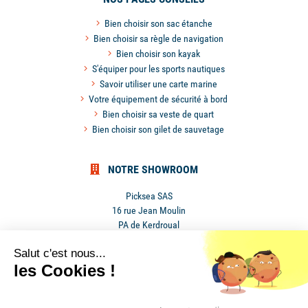
Bien choisir son sac étanche
Bien choisir sa règle de navigation
Bien choisir son kayak
S'équiper pour les sports nautiques
Savoir utiliser une carte marine
Votre équipement de sécurité à bord
Bien choisir sa veste de quart
Bien choisir son gilet de sauvetage
NOTRE SHOWROOM
Picksea SAS
16 rue Jean Moulin
PA de Kerdroual
56270 Ploemeur
Salut c'est nous...
France
les Cookies !
Mentions légales
•
Conditions générales de ventes
•
Cookies