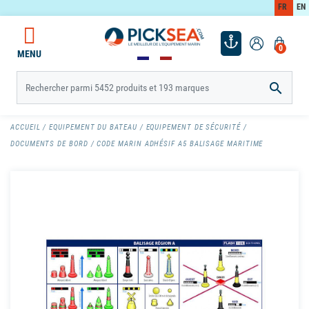
FR
EN
0
MENU

ACCUEIL
EQUIPEMENT DU BATEAU
EQUIPEMENT DE SÉCURITÉ
DOCUMENTS DE BORD
CODE MARIN ADHÉSIF A5 BALISAGE MARITIME