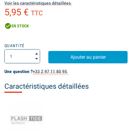
Voir les caractéristiques détaillées
5,95 €
TTC
check_circle
EN STOCK
(4 avis)
QUANTITÉ
Ajouter au panier
Une question ?
+33 2 97 11 80 95
Caractéristiques détaillées