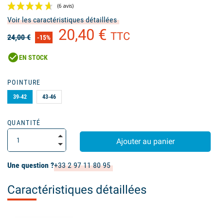
Voir les caractéristiques détaillées
20,40 €
TTC
24,00 €
-15%
check_circle
EN STOCK
POINTURE
(6 avis)
39-42
43-46
QUANTITÉ
Ajouter au panier
Une question ?
+33 2 97 11 80 95
Caractéristiques détaillées