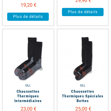
29,90 €
19,20 €
Plus de détails
Plus de détails
available
available
GILL
GILL
Chaussettes
Chaussettes
Thermiques
Thermiques Spéciales
Intermédiaires
Bottes
23,00 €
25,00 €