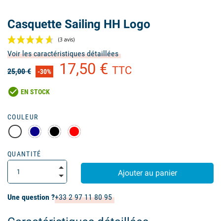
Casquette Sailing HH Logo
Voir les caractéristiques détaillées
17,50 €
TTC
25,00 €
-30%
check_circle
EN STOCK
COULEUR
(3 avis)
QUANTITÉ
Ajouter au panier
Une question ?
+33 2 97 11 80 95