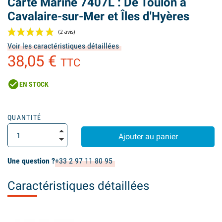
Carte Marine 7407L : De Toulon à
Cavalaire-sur-Mer et Îles d'Hyères
Voir les caractéristiques détaillées
38,05 €
TTC
check_circle
EN STOCK
(2 avis)
QUANTITÉ
Ajouter au panier
Une question ?
+33 2 97 11 80 95
Caractéristiques détaillées