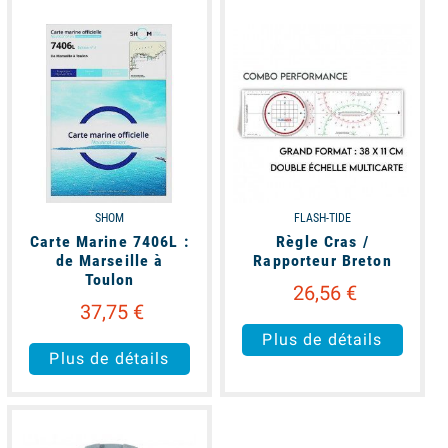
available
available
SHOM
FLASH-TIDE
Carte Marine 7406L :
Règle Cras /
de Marseille à
Rapporteur Breton
Toulon
26,56 €
37,75 €
Plus de détails
Plus de détails
available